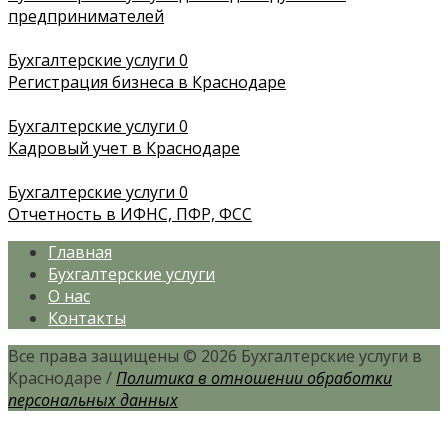
предпринимателей
Бухгалтерские услуги
0
​Регистрация бизнеса в Краснодаре
Бухгалтерские услуги
0
Кадровый учет в Краснодаре
Бухгалтерские услуги
0
Отчетность в ИФНС, ПФР, ФСС
Главная
Бухгалтерские услуги
О нас
Контакты
Все права защищены © 2026 Бухгалтерские услуги в
Краснодаре /
Политика в отношении обработки
персональных данных